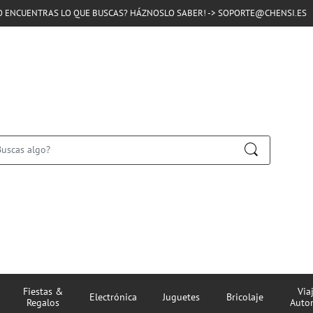
O ENCUENTRAS LO QUE BUSCAS? HÁZNOSLO SABER! -> SOPORTE@CHENSI.ES
Fiestas &
Via
Electrónica
Juguetes
Bricolaje
Regalos
Auto