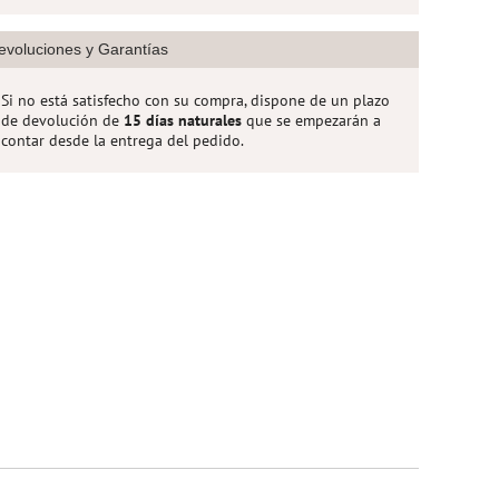
evoluciones y Garantías
Si no está satisfecho con su compra, dispone de un plazo
de devolución de
15 días naturales
que se empezarán a
contar desde la entrega del pedido.
edonda con
Bolsa 1 Bandeja Rectangular
Bolsa 
 30 cm
con Blonda Plata 31 x 38 cm
con B
0,90 €
arrito
Añadir al Carrito