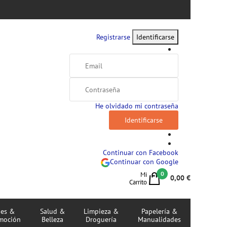
Registrarse
Identificarse
He olvidado mi contraseña
Continuar con Facebook
Continuar con Google
0
Mi
0,00 €
Carrito
jes &
Salud &
Limpieza &
Papelería &
moción
Belleza
Droguería
Manualidades