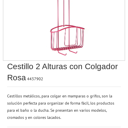
Accesorios para Pe
Seguridad & Prote
Termómetros
Rotuladores
Baño
Papel Regalo
Juega a Ser Mayor
Accesorios de Belleza
Esferas & Mapas
Ruedas
Tizas & Accesorios
Aromaterapia
Cintas & Lazos
Vehículos
Perfumería
Otros Accesorios
Accesorios de Pue
Sacapuntas
Terraza & Jardín
Regalos
Juguetes Electrónicos
Bebés
Material de Escritorio
Para Cubrir, Tapar 
Marcadores
Flores & Plantas
Drones
Protección contra el COVID-19
Arte & Manualidades
Cestillo 2 Alturas con Colgador
Figuritas & Coleccionables
Rosa
4437902
Juegos de Habilidad
Cestillos metálicos, para colgar en mamparas o grifos, son la
solución perfecta para organizar de forma fácil, los productos
para el baño o la ducha. Se presentan en varios modelos,
cromados y en colores lacados.