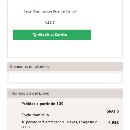
a Organizadora Balance Blanco
Cesta Rattan 1
4,20 €
4,
Añadir al Carrito
Añadir
Opiniones de clientes
Información del Envío
Pedidos a partir de 30€
GRATIS
Envío domicilio
Tu pedido será entregado el
Jueves, 13 Agosto
o
4,95€
antes