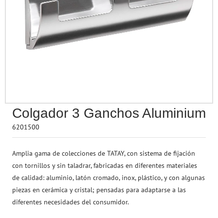
Accesorios para Pe
Seguridad & Prote
Termómetros
Rotuladores
Baño
Papel Regalo
Juega a Ser Mayor
Accesorios de Belleza
Esferas & Mapas
Ruedas
Tizas & Accesorios
Aromaterapia
Cintas & Lazos
Vehículos
Perfumería
Otros Accesorios
Accesorios de Pue
Sacapuntas
Terraza & Jardín
Regalos
Juguetes Electrónicos
Bebés
Material de Escritorio
Para Cubrir, Tapar 
Marcadores
Flores & Plantas
Drones
Protección contra el COVID-19
Arte & Manualidades
Colgador 3 Ganchos Aluminium
Figuritas & Coleccionables
6201500
Juegos de Habilidad
Amplia gama de colecciones de TATAY, con sistema de fijación
con tornillos y sin taladrar, fabricadas en diferentes materiales
de calidad: aluminio, latón cromado, inox, plástico, y con algunas
piezas en cerámica y cristal; pensadas para adaptarse a las
diferentes necesidades del consumidor.