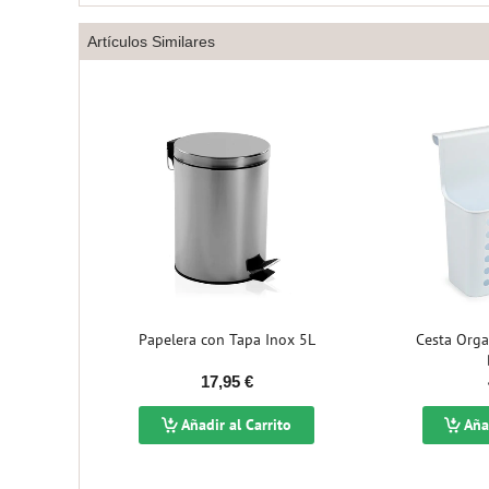
Artículos Similares
ical 8
Papelera con Tapa Inox 5L
Cesta Orga
17,95 €
to
Añadir al Carrito
Añad