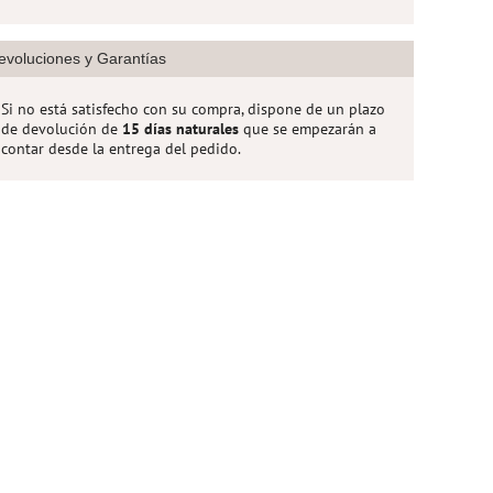
evoluciones y Garantías
Si no está satisfecho con su compra, dispone de un plazo
de devolución de
15 días naturales
que se empezarán a
contar desde la entrega del pedido.
Vaso Nest Gris
Vaso Bambú
11,95 €
12,50 €
Añadir al Carrito
Añadir al Carrito