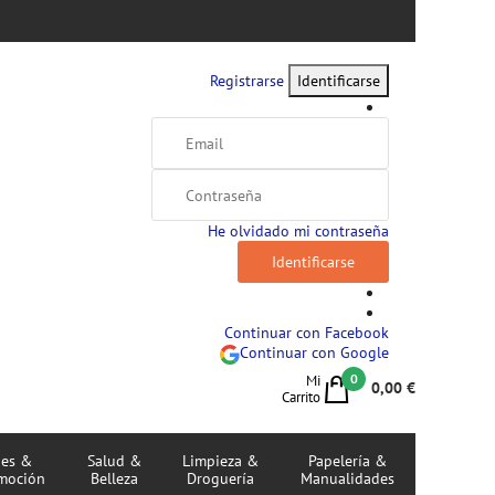
Registrarse
Identificarse
He olvidado mi contraseña
Continuar con Facebook
Continuar con Google
0
Mi
0,00 €
Carrito
jes &
Salud &
Limpieza &
Papelería &
moción
Belleza
Droguería
Manualidades