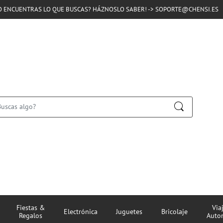
O ENCUENTRAS LO QUE BUSCAS? HÁZNOSLO SABER! -> SOPORTE@CHENSI.ES
Fiestas &
Via
Electrónica
Juguetes
Bricolaje
Regalos
Auto