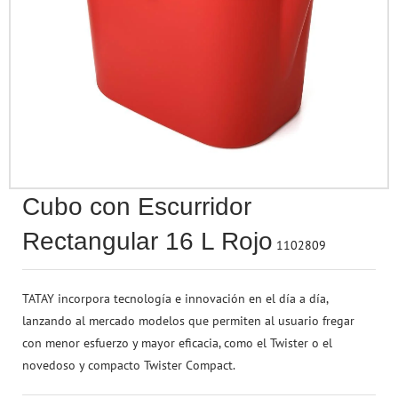
Accesorios para Pe
Seguridad & Prote
Termómetros
Rotuladores
Baño
Papel Regalo
Juega a Ser Mayor
Accesorios de Belleza
Esferas & Mapas
Ruedas
Tizas & Accesorios
Aromaterapia
Cintas & Lazos
Vehículos
Perfumería
Otros Accesorios
Accesorios de Pue
Sacapuntas
Terraza & Jardín
Regalos
Juguetes Electrónicos
Bebés
Material de Escritorio
Para Cubrir, Tapar 
Marcadores
Flores & Plantas
Drones
Protección contra el COVID-19
Arte & Manualidades
Cubo con Escurridor
Figuritas & Coleccionables
Rectangular 16 L Rojo
1102809
Juegos de Habilidad
TATAY incorpora tecnología e innovación en el día a día,
lanzando al mercado modelos que permiten al usuario fregar
con menor esfuerzo y mayor eficacia, como el Twister o el
novedoso y compacto Twister Compact.