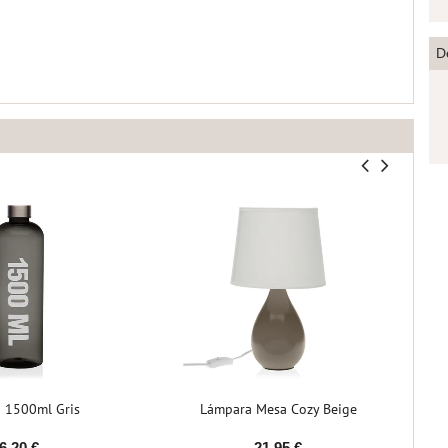
D
a 1500ml Gris
Lámpara Mesa Cozy Beige
6,20 €
21,95 €