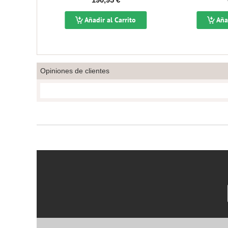
to
Añadir al Carrito
Añad
Opiniones de clientes