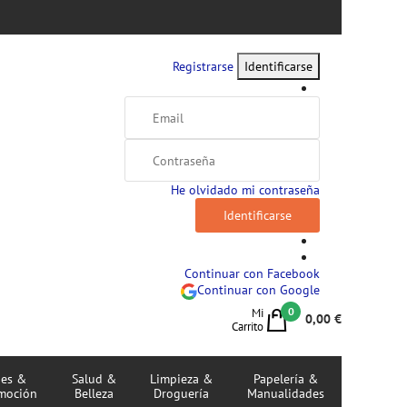
Registrarse
Identificarse
He olvidado mi contraseña
Continuar con Facebook
Continuar con Google
0
Mi
0,00 €
Carrito
jes &
Salud &
Limpieza &
Papelería &
moción
Belleza
Droguería
Manualidades