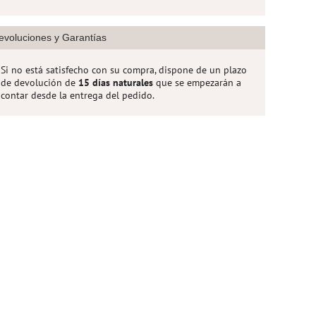
evoluciones y Garantías
Si no está satisfecho con su compra, dispone de un plazo
de devolución de
15 días naturales
que se empezarán a
contar desde la entrega del pedido.
Dispensador Verde
Cesta Decorativa Plástico
Redonda 25cm Negra
10,95 €
6,95 €