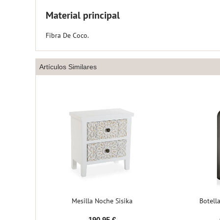
Material principal
Fibra De Coco.
Artículos Similares
gado
Mesilla Noche Sisika
Botell
s
190,95 €