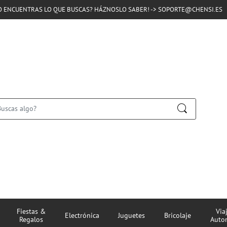
O ENCUENTRAS LO QUE BUSCAS? HÁZNOSLO SABER! -> SOPORTE@CHENSI.ES
Fiestas &
Via
Electrónica
Juguetes
Bricolaje
Regalos
Auto