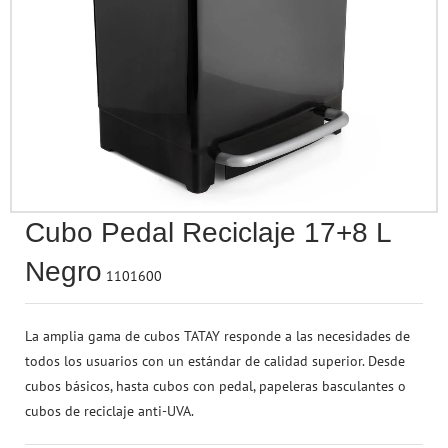
Accesorios para Pe
Seguridad & Prote
Termómetros
Rotuladores
Baño
Papel Regalo
Juega a Ser Mayor
Accesorios de Belleza
Esferas & Mapas
Ruedas
Tizas & Accesorios
Aromaterapia
Cintas & Lazos
Vehículos
Perfumería
Otros Accesorios
Accesorios de Pue
Sacapuntas
Terraza & Jardín
Regalos
Juguetes Electrónicos
Bebés
Material de Escritorio
Para Cubrir, Tapar 
Marcadores
Flores & Plantas
Drones
Protección contra el COVID-19
Arte & Manualidades
Cubo Pedal Reciclaje 17+8 L
Figuritas & Coleccionables
Negro
1101600
Juegos de Habilidad
La amplia gama de cubos TATAY responde a las necesidades de
todos los usuarios con un estándar de calidad superior. Desde
cubos básicos, hasta cubos con pedal, papeleras basculantes o
cubos de reciclaje anti-UVA.