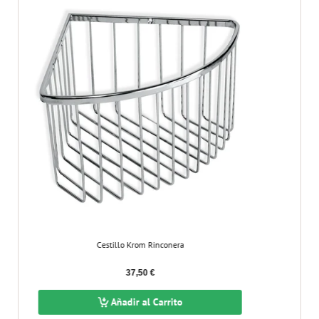
Cestillo Krom Rinconera
C
37,50 €
Añadir al Carrito