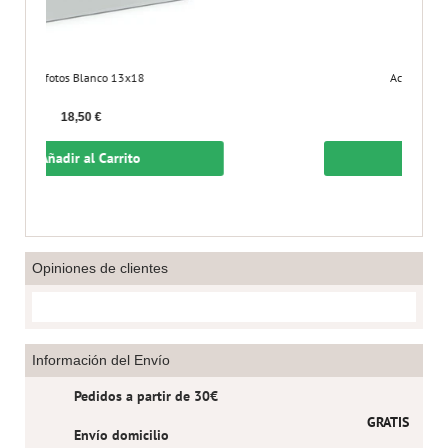
co 13x18
Aceitera Vinagrera Borosilicato
€
9,95 €
Carrito
Añadir al Carrito
Opiniones de clientes
Información del Envío
Pedidos a partir de 30€
GRATIS
Envío domicilio