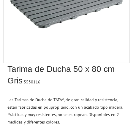
Accesorios para Pe
Seguridad & Prote
Termómetros
Rotuladores
Baño
Papel Regalo
Juega a Ser Mayor
Accesorios de Belleza
Esferas & Mapas
Ruedas
Tizas & Accesorios
Aromaterapia
Cintas & Lazos
Vehículos
Perfumería
Otros Accesorios
Accesorios de Pue
Sacapuntas
Terraza & Jardín
Regalos
Juguetes Electrónicos
Bebés
Material de Escritorio
Para Cubrir, Tapar 
Marcadores
Flores & Plantas
Drones
Protección contra el COVID-19
Arte & Manualidades
Tarima de Ducha 50 x 80 cm
Figuritas & Coleccionables
Gris
5530116
Juegos de Habilidad
Las Tarimas de Ducha de TATAY, de gran calidad y resistencia,
están fabricadas en polipropileno, con un acabado tipo madera.
Prácticas y muy resistentes, no se estropean. Disponibles en 2
medidas y diferentes colores.