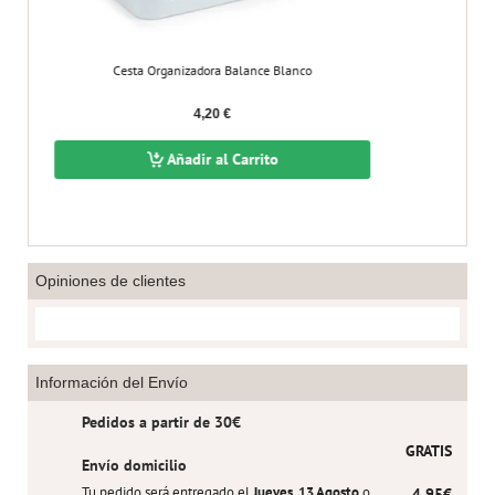
Cesta Organizadora Balance Blanco
Cesta Ra
4,20 €
Añadir al Carrito
Opiniones de clientes
Información del Envío
Pedidos a partir de 30€
GRATIS
Envío domicilio
Tu pedido será entregado el
Jueves, 13 Agosto
o
4,95€