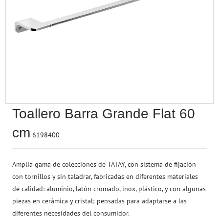
Accesorios para Pe
Seguridad & Prote
Termómetros
Rotuladores
Baño
Papel Regalo
Juega a Ser Mayor
Accesorios de Belleza
Esferas & Mapas
Ruedas
Tizas & Accesorios
Aromaterapia
Cintas & Lazos
Vehículos
Perfumería
Otros Accesorios
Accesorios de Pue
Sacapuntas
Terraza & Jardín
Regalos
Juguetes Electrónicos
Bebés
Material de Escritorio
Para Cubrir, Tapar 
Marcadores
Flores & Plantas
Drones
Protección contra el COVID-19
Arte & Manualidades
Toallero Barra Grande Flat 60
Figuritas & Coleccionables
cm
6198400
Juegos de Habilidad
Amplia gama de colecciones de TATAY, con sistema de fijación
con tornillos y sin taladrar, fabricadas en diferentes materiales
de calidad: aluminio, latón cromado, inox, plástico, y con algunas
piezas en cerámica y cristal; pensadas para adaptarse a las
diferentes necesidades del consumidor.